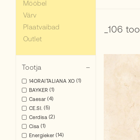
Mööbel
Värv
Plaatvaibad
_106 to
Outlet
Tootja
(1)
14ORAITALIANA XO
(1)
BAYKER
(4)
Caesar
(5)
CE.SI.
(2)
Cerdisa
(1)
Cisa
(14)
Energieker