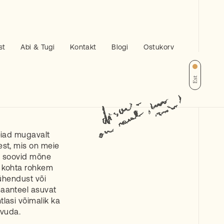
st
Abi & Tugi
Kontakt
Blogi
Ostukorv
Est
eiad mugavalt
est, mis on meie
i soovid mõne
i kohta rohkem
t ühendust või
aanteel asuvat
lasi võimalik ka
tvuda.