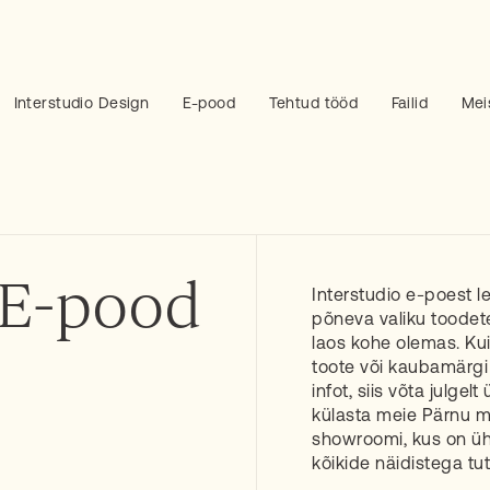
Interstudio Design
E-pood
Tehtud tööd
Failid
Mei
E-pood
Interstudio e-poest l
põneva valiku toodet
laos kohe olemas. Ku
toote või kaubamärg
infot, siis võta julgel
külasta meie Pärnu m
showroomi, kus on üht
kõikide näidistega tu