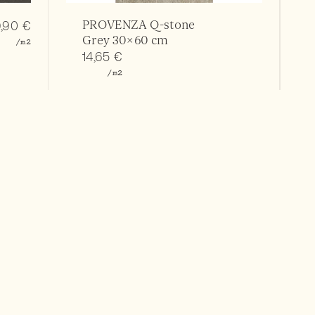
PROVENZA Q-stone
9,90
€
Grey 30×60 cm
/m2
14,65
€
/m2
7,50
€
/m2