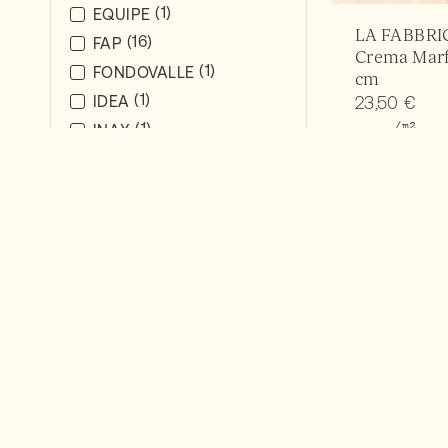
(1)
EQUIPE
LA FABBRI
(16)
FAP
Crema Marf
(1)
FONDOVALLE
cm
(1)
23,50
€
IDEA
/m2
(1)
INAX
(9)
Keope
(2)
LA FABBRICA AVA
(3)
Leonardo
(1)
Novabell
(5)
Porcelaingres
(2)
PROVENZA
FAP Nux Ma
(1)
RAGNO
25×75 cm
(33)
MUTINA
Värvus