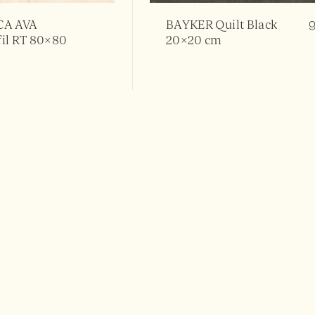
BAYKER Quilt Black
CA AVA
20×20 cm
il RT 80×80
FAP Nux Mark Beige
rk White
1
17,50
€
25×75 cm
/m2