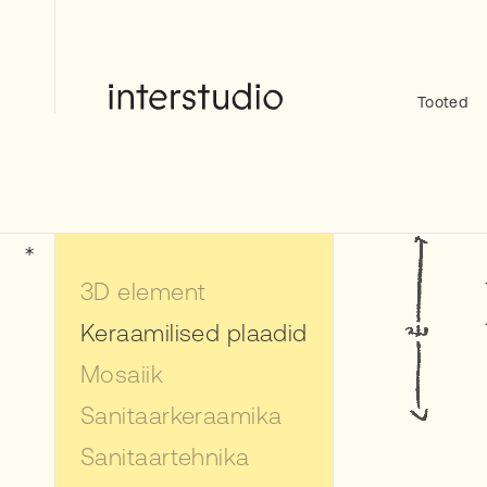
Skip
to
content
Tooted
Interstudio
3D element
Keraamilised plaadid
Mosaiik
Sanitaarkeraamika
Sanitaartehnika