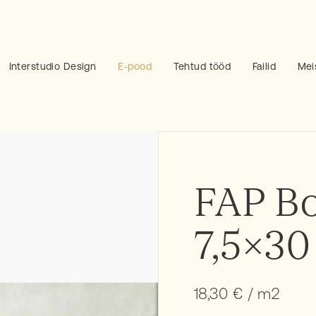
Interstudio Design
E-pood
Tehtud tööd
Failid
Mei
FAP B
7,5×30
18,30
€
/ m2