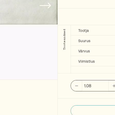
Tootja
Tooteandmed
Suurus
Värvus
Viimistlus
FAP
Boston
Gesso
7,5x30
cm
kogus