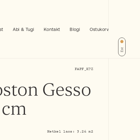
st
Abi & Tugi
Kontakt
Blogi
Ostukorv
Est
FAPF_K7Z
oston Gesso
 cm
Hetkel laos: 3.24 m2