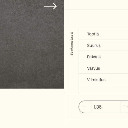
Tootja
Tooteandmed
Suurus
Paksus
Värvus
Viimistlus
BAYKER
Quilt
Black
20x20