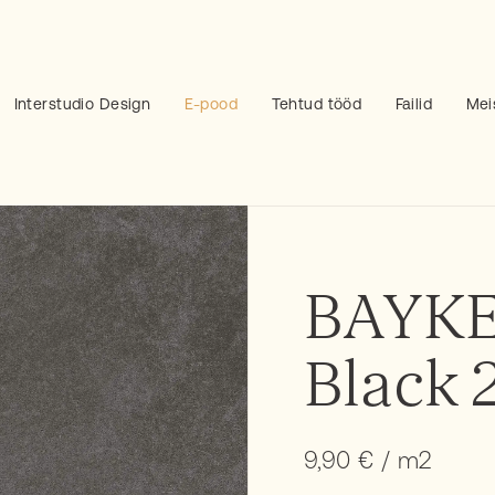
Interstudio Design
E-pood
Tehtud tööd
Failid
Mei
BAYKE
Black
9,90
€
/ m2