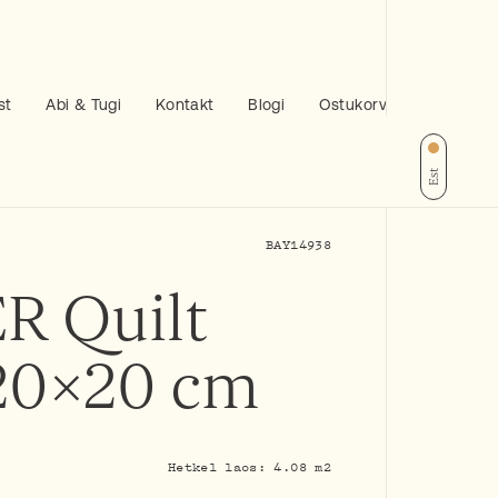
st
Abi & Tugi
Kontakt
Blogi
Ostukorv
Est
BAY14938
R Quilt
 20×20 cm
Hetkel laos: 4.08 m2