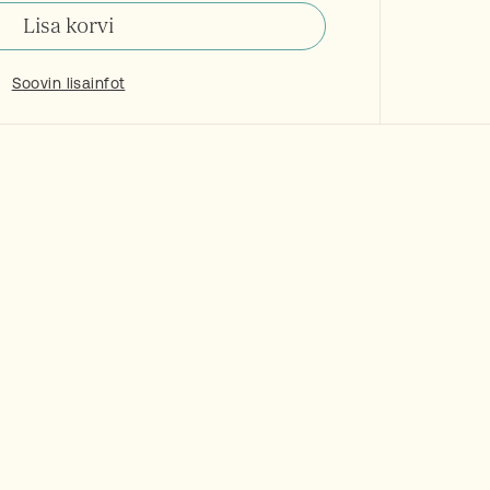
Lisa korvi
Soovin lisainfot
Tooted
E-pood
Tehtud tööd
Stuudiost
Kontakt
E-poe tingimused
Ostukorv
Failid
Maksmine
Müügitingimused
Privaatsuspoliitika