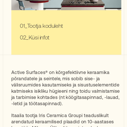
Tootja koduleht
Küsi infot
Active Surfaces® on kõrgefektiivne keraamika
põrandatele ja seintele, mis sobib sise- ja
välisruumides kasutamiseks ja sisustuselementide
katmiseks isikliku hügieeni ning toidu valmistamise
ja tarbimise kohtades (nt köögitasapinnad, -lauad,
-letid ja töötasapinnad).
Itaalia tootja Iris Ceramica Groupi teaduslikult
arendatud keraamilised plaadid on 10-aastases