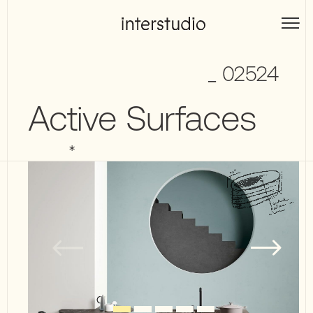
Skip
to
Interstudio
content
_ 02524
Active Surfaces