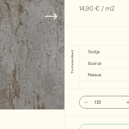
14,90
€
/ m2
Tootja
Tooteandmed
Suurus
Paksus
ENERGIEKER
Flatiron
Silver
61,5x61,5
cm