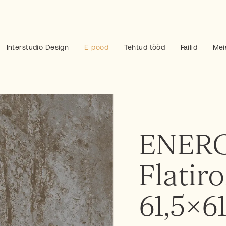
Interstudio Design
E-pood
Tehtud tööd
Failid
Mei
ENER
Flatiro
61,5×6