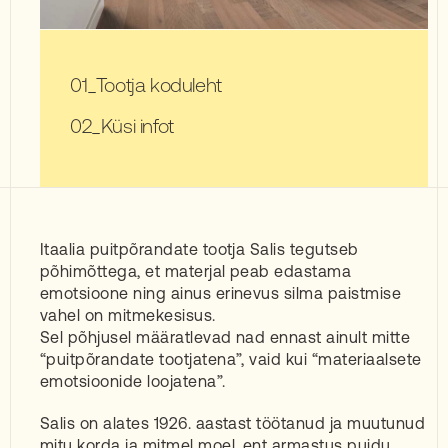
Tootja koduleht
Küsi infot
Itaalia puitpõrandate tootja Salis tegutseb
põhimõttega, et materjal peab edastama
emotsioone ning ainus erinevus silma paistmise
vahel on mitmekesisus.
Sel põhjusel määratlevad nad ennast ainult mitte
“puitpõrandate tootjatena”, vaid kui “materiaalsete
emotsioonide loojatena”.
Salis on alates 1926. aastast töötanud ja muutunud
mitu korda ja mitmel moel, ent armastus puidu