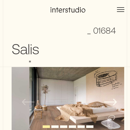
Skip
to
Interstudio
content
_ 01684
Salis