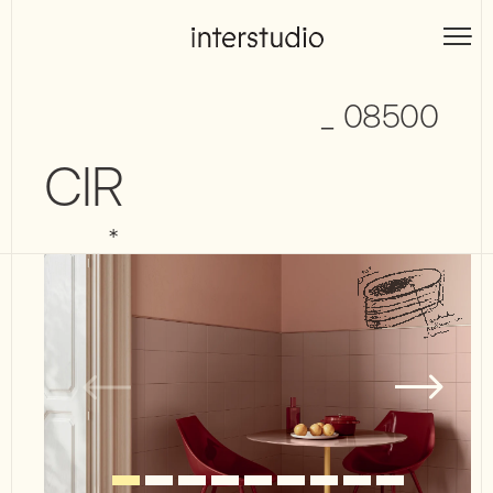
Skip
to
Interstudio
content
_ 08500
CIR