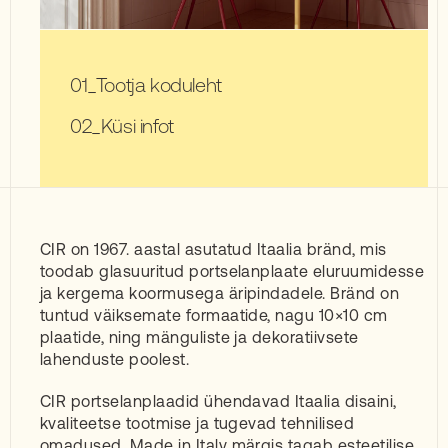
Tootja koduleht
Küsi infot
CIR on 1967. aastal asutatud Itaalia bränd, mis
toodab glasuuritud portselanplaate eluruumidesse
ja kergema koormusega äripindadele. Bränd on
tuntud väiksemate formaatide, nagu 10×10 cm
plaatide, ning mänguliste ja dekoratiivsete
lahenduste poolest.
CIR portselanplaadid ühendavad Itaalia disaini,
kvaliteetse tootmise ja tugevad tehnilised
omadused. Made in Italy märgis tagab esteetilise